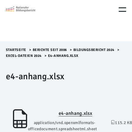
M
e
n
ü
Ü
b
e
r
STARTSEITE
>​
BERICHTE SEIT 2006
>​
BILDUNGSBERICHT 2024
>​
s
EXCEL-DATEIEN 2024
>​
E4-ANHANG.XLSX
p
r
e4-anhang.xlsx
i
n
g
e
n
e4-anhang.xlsx
application/vnd.openxmlformats-
115.2 KB
officedocument.spreadsheetml.sheet