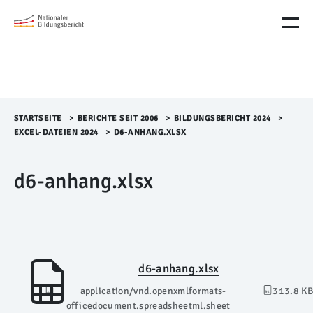
M
e
n
ü
Ü
b
e
r
STARTSEITE
>​
BERICHTE SEIT 2006
>​
BILDUNGSBERICHT 2024
>​
s
EXCEL-DATEIEN 2024
>​
D6-ANHANG.XLSX
p
r
d6-anhang.xlsx
i
n
g
e
n
d6-anhang.xlsx
application/vnd.openxmlformats-
313.8 KB
officedocument.spreadsheetml.sheet