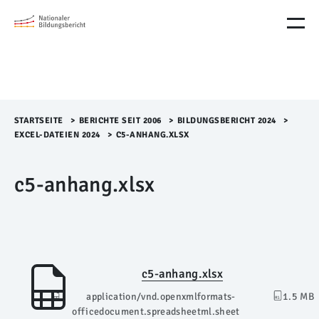
M
e
n
ü
Ü
b
e
r
STARTSEITE
>​
BERICHTE SEIT 2006
>​
BILDUNGSBERICHT 2024
>​
s
EXCEL-DATEIEN 2024
>​
C5-ANHANG.XLSX
p
r
c5-anhang.xlsx
i
n
g
e
n
c5-anhang.xlsx
application/vnd.openxmlformats-
1.5 MB
officedocument.spreadsheetml.sheet