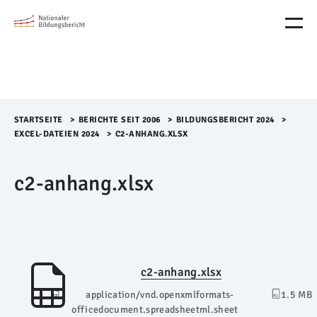
M
e
n
ü
Ü
b
e
r
STARTSEITE
>​
BERICHTE SEIT 2006
>​
BILDUNGSBERICHT 2024
>​
s
EXCEL-DATEIEN 2024
>​
C2-ANHANG.XLSX
p
r
c2-anhang.xlsx
i
n
g
e
n
c2-anhang.xlsx
application/vnd.openxmlformats-
1.5 MB
officedocument.spreadsheetml.sheet