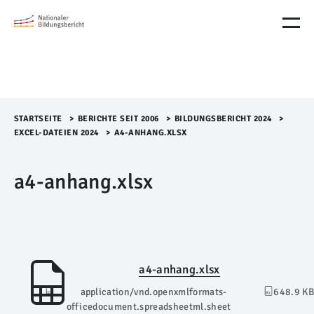
M
e
n
ü
Ü
b
e
r
STARTSEITE
>​
BERICHTE SEIT 2006
>​
BILDUNGSBERICHT 2024
>​
s
EXCEL-DATEIEN 2024
>​
A4-ANHANG.XLSX
p
r
a4-anhang.xlsx
i
n
g
e
n
a4-anhang.xlsx
application/vnd.openxmlformats-
648.9 KB
officedocument.spreadsheetml.sheet