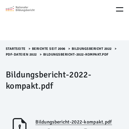
M
e
n
ü
Ü
b
e
r
STARTSEITE
>​
BERICHTE SEIT 2006
>​
BILDUNGSBERICHT 2022
>​
s
PDF-DATEIEN 2022
>​
BILDUNGSBERICHT-2022-KOMPAKT.PDF
p
r
Bildungsbericht-2022-
i
n
kompakt.pdf
g
e
n
Bildungsbericht-2022-kompakt.pdf