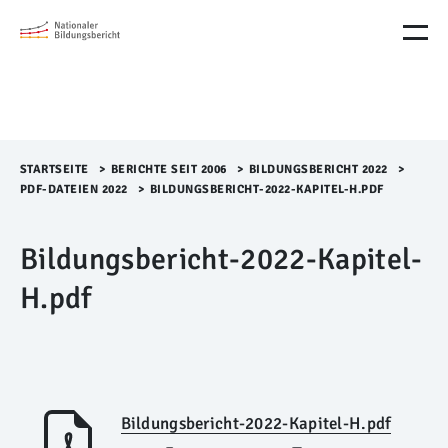
M
e
n
ü
Ü
b
e
r
STARTSEITE
>​
BERICHTE SEIT 2006
>​
BILDUNGSBERICHT 2022
>​
s
PDF-DATEIEN 2022
>​
BILDUNGSBERICHT-2022-KAPITEL-H.PDF
p
r
Bildungsbericht-2022-Kapitel-
i
n
H.pdf
g
e
n
Bildungsbericht-2022-Kapitel-H.pdf