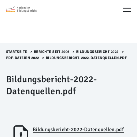
M
e
n
ü
Ü
b
e
r
STARTSEITE
>​
BERICHTE SEIT 2006
>​
BILDUNGSBERICHT 2022
>​
s
PDF-DATEIEN 2022
>​
BILDUNGSBERICHT-2022-DATENQUELLEN.PDF
p
r
Bildungsbericht-2022-
i
n
Datenquellen.pdf
g
e
n
Bildungsbericht-2022-Datenquellen.pdf