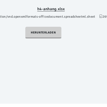
h4-anhang.xlsx
ation/vnd.openxmlformats-officedocument.spreadsheetml.sheet
26
HERUNTERLADEN