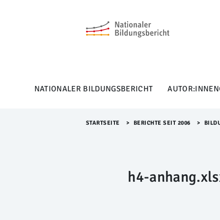
M
e
n
ü
Ü
b
e
r
NATIONALER BILDUNGSBERICHT
AUTOR:INNEN
s
p
r
i
STARTSEITE
>​
BERICHTE SEIT 2006
>​
BILD
n
g
e
n
h4-anhang.xls