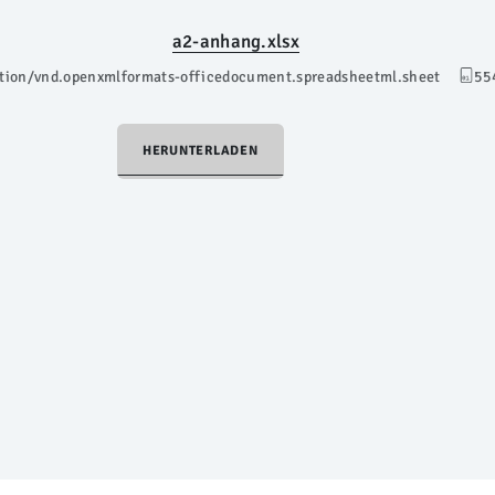
a2-anhang.xlsx
ation/vnd.openxmlformats-officedocument.spreadsheetml.sheet
55
HERUNTERLADEN