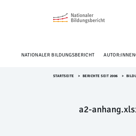
M
e
n
ü
Ü
b
e
r
NATIONALER BILDUNGSBERICHT
AUTOR:INNEN
s
p
r
i
STARTSEITE
>​
BERICHTE SEIT 2006
>​
BILD
n
g
e
n
a2-anhang.xls