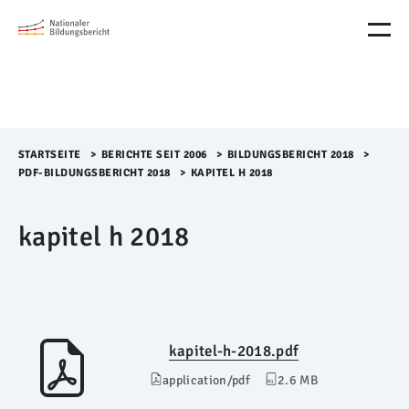
M
e
n
ü
Ü
b
e
r
STARTSEITE
>​
BERICHTE SEIT 2006
>​
BILDUNGSBERICHT 2018
>​
s
PDF-BILDUNGSBERICHT 2018
>​
KAPITEL H 2018
p
r
kapitel h 2018
i
n
g
e
n
kapitel-h-2018.pdf
application/pdf
2.6 MB