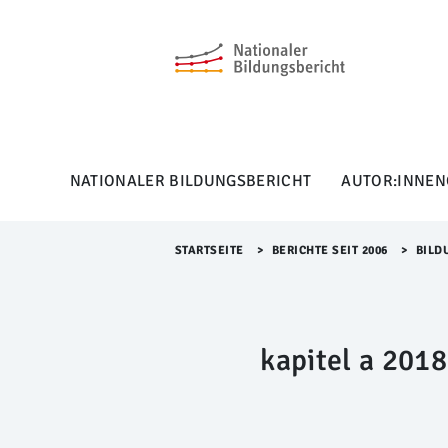
M
e
n
ü
Ü
b
e
r
NATIONALER BILDUNGSBERICHT
AUTOR:INNEN
s
p
r
i
STARTSEITE
>​
BERICHTE SEIT 2006
>​
BILD
n
g
e
n
kapitel a 2018