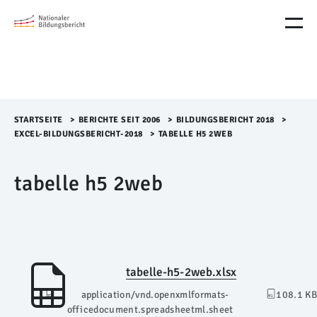
M
e
n
ü
Ü
b
e
r
STARTSEITE
>​
BERICHTE SEIT 2006
>​
BILDUNGSBERICHT 2018
>​
s
EXCEL-BILDUNGSBERICHT-2018
>​
TABELLE H5 2WEB
p
r
tabelle h5 2web
i
n
g
e
n
tabelle-h5-2web.xlsx
application/vnd.openxmlformats-
108.1 KB
officedocument.spreadsheetml.sheet