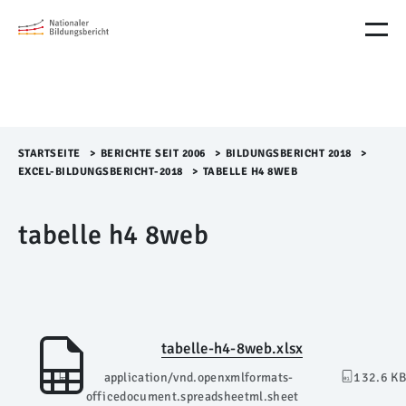
M
e
n
ü
Ü
b
e
r
STARTSEITE
>​
BERICHTE SEIT 2006
>​
BILDUNGSBERICHT 2018
>​
s
EXCEL-BILDUNGSBERICHT-2018
>​
TABELLE H4 8WEB
p
r
tabelle h4 8web
i
n
g
e
n
tabelle-h4-8web.xlsx
application/vnd.openxmlformats-
132.6 KB
officedocument.spreadsheetml.sheet