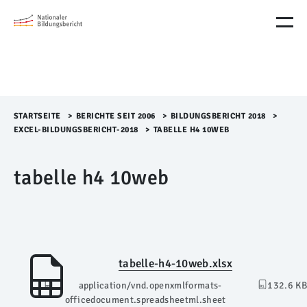
M
e
n
ü
Ü
b
e
r
STARTSEITE
>​
BERICHTE SEIT 2006
>​
BILDUNGSBERICHT 2018
>​
s
EXCEL-BILDUNGSBERICHT-2018
>​
TABELLE H4 10WEB
p
r
tabelle h4 10web
i
n
g
e
n
tabelle-h4-10web.xlsx
application/vnd.openxmlformats-
132.6 KB
officedocument.spreadsheetml.sheet