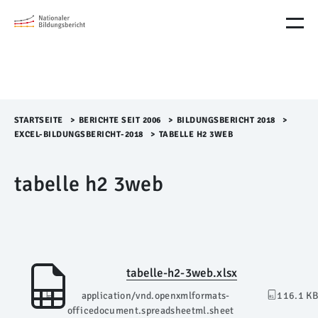
M
e
n
ü
Ü
b
e
r
STARTSEITE
>​
BERICHTE SEIT 2006
>​
BILDUNGSBERICHT 2018
>​
s
EXCEL-BILDUNGSBERICHT-2018
>​
TABELLE H2 3WEB
p
r
tabelle h2 3web
i
n
g
e
n
tabelle-h2-3web.xlsx
application/vnd.openxmlformats-
116.1 KB
officedocument.spreadsheetml.sheet