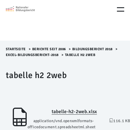
M
e
n
ü
Ü
b
e
r
STARTSEITE
>​
BERICHTE SEIT 2006
>​
BILDUNGSBERICHT 2018
>​
s
EXCEL-BILDUNGSBERICHT-2018
>​
TABELLE H2 2WEB
p
r
tabelle h2 2web
i
n
g
e
n
tabelle-h2-2web.xlsx
application/vnd.openxmlformats-
116.1 KB
officedocument.spreadsheetml.sheet