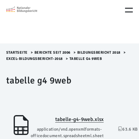
M
e
n
ü
Ü
b
e
r
STARTSEITE
>​
BERICHTE SEIT 2006
>​
BILDUNGSBERICHT 2018
>​
s
EXCEL-BILDUNGSBERICHT-2018
>​
TABELLE G4 9WEB
p
r
tabelle g4 9web
i
n
g
e
n
tabelle-g4-9web.xlsx
application/vnd.openxmlformats-
63.6 KB
officedocument.spreadsheetml.sheet