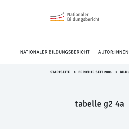
M
e
n
ü
Ü
b
e
r
NATIONALER BILDUNGSBERICHT
AUTOR:INNEN
s
p
r
i
STARTSEITE
>​
BERICHTE SEIT 2006
>​
BILD
n
g
e
n
tabelle g2 4a