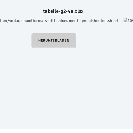
tabelle-g2-4a.xlsx
ation/vnd.openxmlformats-officedocument.spreadsheetml.sheet
20
HERUNTERLADEN