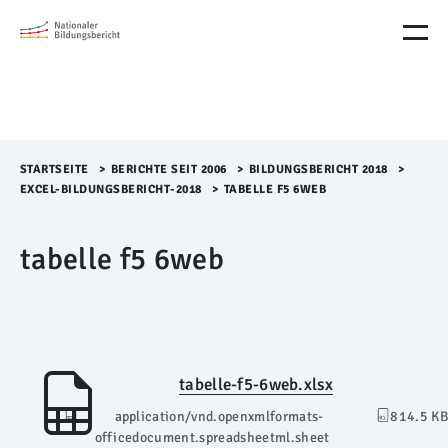
M
e
n
ü
Ü
b
e
r
STARTSEITE
>​
BERICHTE SEIT 2006
>​
BILDUNGSBERICHT 2018
>​
s
EXCEL-BILDUNGSBERICHT-2018
>​
TABELLE F5 6WEB
p
r
tabelle f5 6web
i
n
g
e
n
tabelle-f5-6web.xlsx
application/vnd.openxmlformats-
814.5 KB
officedocument.spreadsheetml.sheet