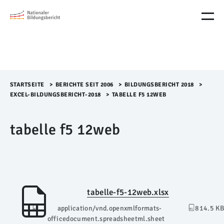
M
e
n
ü
Ü
b
e
r
STARTSEITE
>​
BERICHTE SEIT 2006
>​
BILDUNGSBERICHT 2018
>​
s
EXCEL-BILDUNGSBERICHT-2018
>​
TABELLE F5 12WEB
p
r
tabelle f5 12web
i
n
g
e
n
tabelle-f5-12web.xlsx
application/vnd.openxmlformats-
814.5 KB
officedocument.spreadsheetml.sheet