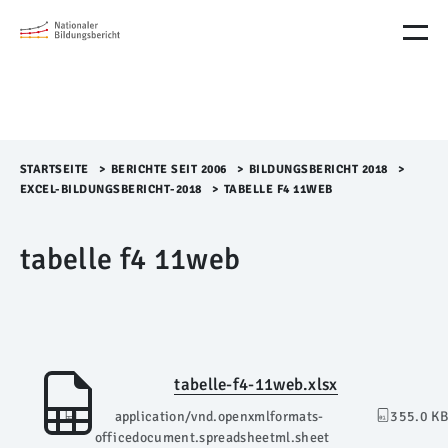
M
e
n
ü
Ü
b
e
r
STARTSEITE
>​
BERICHTE SEIT 2006
>​
BILDUNGSBERICHT 2018
>​
s
EXCEL-BILDUNGSBERICHT-2018
>​
TABELLE F4 11WEB
p
r
tabelle f4 11web
i
n
g
e
n
tabelle-f4-11web.xlsx
application/vnd.openxmlformats-
355.0 KB
officedocument.spreadsheetml.sheet