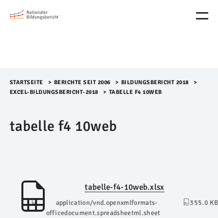
M
e
n
ü
Ü
b
e
r
STARTSEITE
>​
BERICHTE SEIT 2006
>​
BILDUNGSBERICHT 2018
>​
s
EXCEL-BILDUNGSBERICHT-2018
>​
TABELLE F4 10WEB
p
r
tabelle f4 10web
i
n
g
e
n
tabelle-f4-10web.xlsx
application/vnd.openxmlformats-
355.0 KB
officedocument.spreadsheetml.sheet