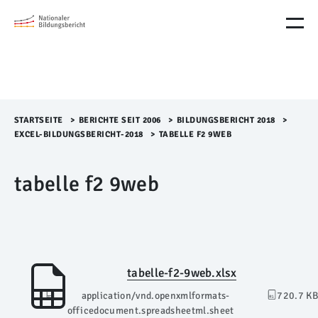
M
e
n
ü
Ü
b
e
r
STARTSEITE
>​
BERICHTE SEIT 2006
>​
BILDUNGSBERICHT 2018
>​
s
EXCEL-BILDUNGSBERICHT-2018
>​
TABELLE F2 9WEB
p
r
tabelle f2 9web
i
n
g
e
n
tabelle-f2-9web.xlsx
application/vnd.openxmlformats-
720.7 KB
officedocument.spreadsheetml.sheet