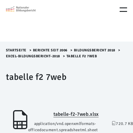
M
e
n
ü
Ü
b
e
r
STARTSEITE
>​
BERICHTE SEIT 2006
>​
BILDUNGSBERICHT 2018
>​
s
EXCEL-BILDUNGSBERICHT-2018
>​
TABELLE F2 7WEB
p
r
tabelle f2 7web
i
n
g
e
n
tabelle-f2-7web.xlsx
application/vnd.openxmlformats-
720.7 KB
officedocument.spreadsheetml.sheet