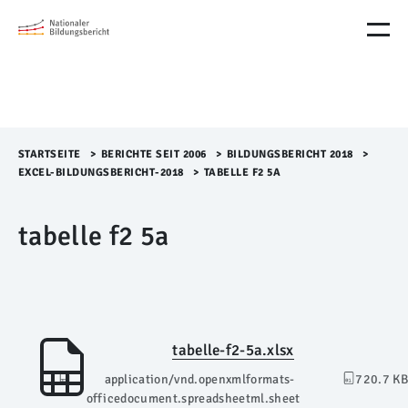
M
e
n
ü
Ü
b
e
r
STARTSEITE
>​
BERICHTE SEIT 2006
>​
BILDUNGSBERICHT 2018
>​
s
EXCEL-BILDUNGSBERICHT-2018
>​
TABELLE F2 5A
p
r
tabelle f2 5a
i
n
g
e
n
tabelle-f2-5a.xlsx
application/vnd.openxmlformats-
720.7 KB
officedocument.spreadsheetml.sheet