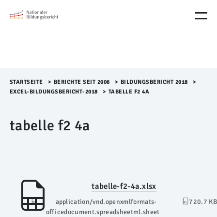
M
e
n
ü
Ü
b
e
r
STARTSEITE
>​
BERICHTE SEIT 2006
>​
BILDUNGSBERICHT 2018
>​
s
EXCEL-BILDUNGSBERICHT-2018
>​
TABELLE F2 4A
p
r
tabelle f2 4a
i
n
g
e
n
tabelle-f2-4a.xlsx
application/vnd.openxmlformats-
720.7 KB
officedocument.spreadsheetml.sheet