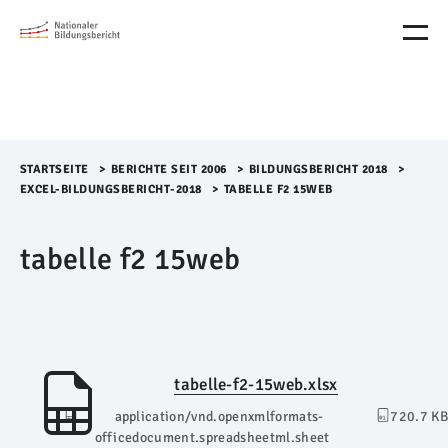
M
e
n
ü
Ü
b
e
r
STARTSEITE
>​
BERICHTE SEIT 2006
>​
BILDUNGSBERICHT 2018
>​
s
EXCEL-BILDUNGSBERICHT-2018
>​
TABELLE F2 15WEB
p
r
tabelle f2 15web
i
n
g
e
n
tabelle-f2-15web.xlsx
application/vnd.openxmlformats-
720.7 KB
officedocument.spreadsheetml.sheet