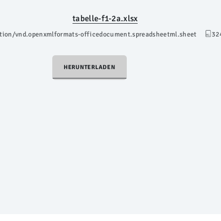
tabelle-f1-2a.xlsx
ation/vnd.openxmlformats-officedocument.spreadsheetml.sheet
32
HERUNTERLADEN