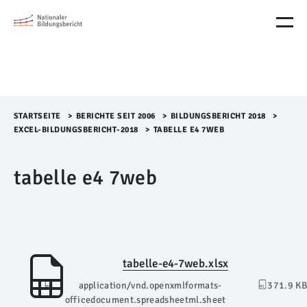
M
e
n
ü
Ü
b
e
r
STARTSEITE
>​
BERICHTE SEIT 2006
>​
BILDUNGSBERICHT 2018
>​
s
EXCEL-BILDUNGSBERICHT-2018
>​
TABELLE E4 7WEB
p
r
tabelle e4 7web
i
n
g
e
n
tabelle-e4-7web.xlsx
application/vnd.openxmlformats-
371.9 KB
officedocument.spreadsheetml.sheet