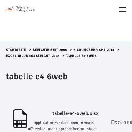
M
e
n
ü
Ü
b
e
r
STARTSEITE
>​
BERICHTE SEIT 2006
>​
BILDUNGSBERICHT 2018
>​
s
EXCEL-BILDUNGSBERICHT-2018
>​
TABELLE E4 6WEB
p
r
tabelle e4 6web
i
n
g
e
n
tabelle-e4-6web.xlsx
application/vnd.openxmlformats-
371.9 KB
officedocument.spreadsheetml.sheet