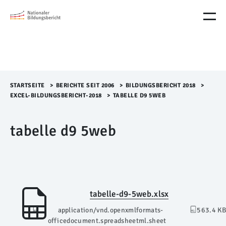
M
e
n
ü
Ü
b
e
r
STARTSEITE
>​
BERICHTE SEIT 2006
>​
BILDUNGSBERICHT 2018
>​
s
EXCEL-BILDUNGSBERICHT-2018
>​
TABELLE D9 5WEB
p
r
tabelle d9 5web
i
n
g
e
n
tabelle-d9-5web.xlsx
application/vnd.openxmlformats-
563.4 KB
officedocument.spreadsheetml.sheet