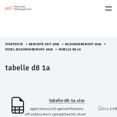
M
e
n
ü
Ü
b
e
r
STARTSEITE
>​
BERICHTE SEIT 2006
>​
BILDUNGSBERICHT 2018
>​
s
EXCEL-BILDUNGSBERICHT-2018
>​
TABELLE D8 1A
p
r
tabelle d8 1a
i
n
g
e
n
tabelle-d8-1a.xlsx
application/vnd.openxmlformats-
511.6 KB
officedocument.spreadsheetml.sheet