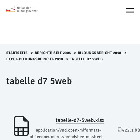
M
e
n
ü
Ü
b
e
r
STARTSEITE
>​
BERICHTE SEIT 2006
>​
BILDUNGSBERICHT 2018
>​
s
EXCEL-BILDUNGSBERICHT-2018
>​
TABELLE D7 5WEB
p
r
tabelle d7 5web
i
n
g
e
n
tabelle-d7-5web.xlsx
application/vnd.openxmlformats-
422.1 KB
officedocument.spreadsheetml.sheet