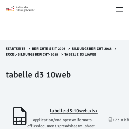
M
e
n
ü
Ü
b
e
r
STARTSEITE
>​
BERICHTE SEIT 2006
>​
BILDUNGSBERICHT 2018
>​
s
EXCEL-BILDUNGSBERICHT-2018
>​
TABELLE D3 10WEB
p
r
tabelle d3 10web
i
n
g
e
n
tabelle-d3-10web.xlsx
application/vnd.openxmlformats-
773.8 KB
officedocument.spreadsheetml.sheet