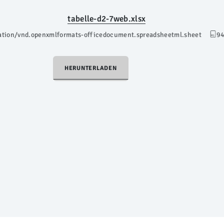
tabelle-d2-7web.xlsx
ation/vnd.openxmlformats-officedocument.spreadsheetml.sheet
94
HERUNTERLADEN