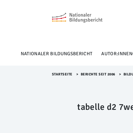
M
e
n
ü
Ü
b
e
r
NATIONALER BILDUNGSBERICHT
AUTOR:INNEN
s
p
r
i
STARTSEITE
>​
BERICHTE SEIT 2006
>​
BILD
n
g
e
n
tabelle d2 7w