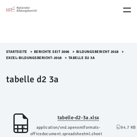
M
e
n
ü
Ü
b
e
r
STARTSEITE
>​
BERICHTE SEIT 2006
>​
BILDUNGSBERICHT 2018
>​
s
EXCEL-BILDUNGSBERICHT-2018
>​
TABELLE D2 3A
p
r
tabelle d2 3a
i
n
g
e
n
tabelle-d2-3a.xlsx
application/vnd.openxmlformats-
94.7 KB
officedocument.spreadsheetml.sheet