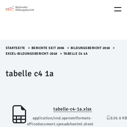
M
e
n
ü
Ü
b
e
r
STARTSEITE
>​
BERICHTE SEIT 2006
>​
BILDUNGSBERICHT 2018
>​
s
EXCEL-BILDUNGSBERICHT-2018
>​
TABELLE C4 1A
p
r
tabelle c4 1a
i
n
g
e
n
tabelle-c4-1a.xlsx
application/vnd.openxmlformats-
626.6 KB
officedocument.spreadsheetml.sheet