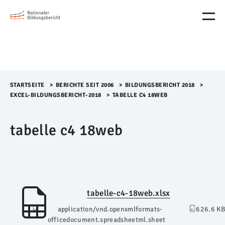
M
e
n
ü
Ü
b
e
r
STARTSEITE
>​
BERICHTE SEIT 2006
>​
BILDUNGSBERICHT 2018
>​
s
EXCEL-BILDUNGSBERICHT-2018
>​
TABELLE C4 18WEB
p
r
tabelle c4 18web
i
n
g
e
n
tabelle-c4-18web.xlsx
application/vnd.openxmlformats-
626.6 KB
officedocument.spreadsheetml.sheet