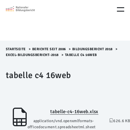
M
e
n
ü
Ü
b
e
r
STARTSEITE
>​
BERICHTE SEIT 2006
>​
BILDUNGSBERICHT 2018
>​
s
EXCEL-BILDUNGSBERICHT-2018
>​
TABELLE C4 16WEB
p
r
tabelle c4 16web
i
n
g
e
n
tabelle-c4-16web.xlsx
application/vnd.openxmlformats-
626.6 KB
officedocument.spreadsheetml.sheet