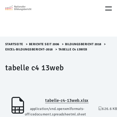
M
e
n
ü
Ü
b
e
r
STARTSEITE
>​
BERICHTE SEIT 2006
>​
BILDUNGSBERICHT 2018
>​
s
EXCEL-BILDUNGSBERICHT-2018
>​
TABELLE C4 13WEB
p
r
tabelle c4 13web
i
n
g
e
n
tabelle-c4-13web.xlsx
application/vnd.openxmlformats-
626.6 KB
officedocument.spreadsheetml.sheet