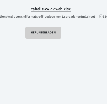
tabelle-c4-12web.xlsx
ation/vnd.openxmlformats-officedocument.spreadsheetml.sheet
62
HERUNTERLADEN