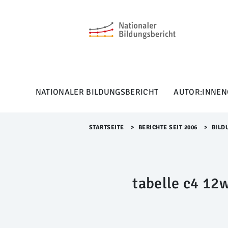
M
e
n
ü
Ü
b
e
r
NATIONALER BILDUNGSBERICHT
AUTOR:INNEN
s
p
r
i
STARTSEITE
>​
BERICHTE SEIT 2006
>​
BILD
n
g
e
n
tabelle c4 12