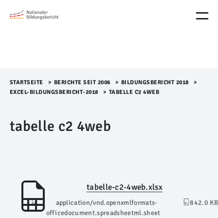
M
e
n
ü
Ü
b
e
r
STARTSEITE
>​
BERICHTE SEIT 2006
>​
BILDUNGSBERICHT 2018
>​
s
EXCEL-BILDUNGSBERICHT-2018
>​
TABELLE C2 4WEB
p
r
tabelle c2 4web
i
n
g
e
n
tabelle-c2-4web.xlsx
application/vnd.openxmlformats-
842.0 KB
officedocument.spreadsheetml.sheet