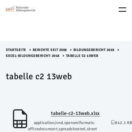
M
e
n
ü
Ü
b
e
r
STARTSEITE
>​
BERICHTE SEIT 2006
>​
BILDUNGSBERICHT 2018
>​
s
EXCEL-BILDUNGSBERICHT-2018
>​
TABELLE C2 13WEB
p
r
tabelle c2 13web
i
n
g
e
n
tabelle-c2-13web.xlsx
application/vnd.openxmlformats-
842.1 KB
officedocument.spreadsheetml.sheet