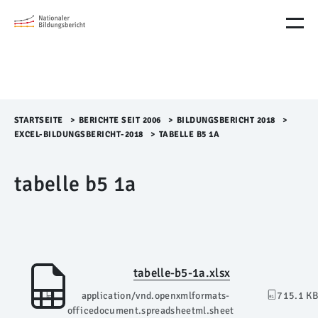
M
e
n
ü
Ü
b
e
r
STARTSEITE
>​
BERICHTE SEIT 2006
>​
BILDUNGSBERICHT 2018
>​
s
EXCEL-BILDUNGSBERICHT-2018
>​
TABELLE B5 1A
p
r
tabelle b5 1a
i
n
g
e
n
tabelle-b5-1a.xlsx
application/vnd.openxmlformats-
715.1 KB
officedocument.spreadsheetml.sheet