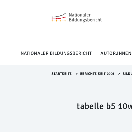
M
e
n
ü
Ü
b
e
r
NATIONALER BILDUNGSBERICHT
AUTOR:INNEN
s
p
r
i
STARTSEITE
>​
BERICHTE SEIT 2006
>​
BILD
n
g
e
n
tabelle b5 10