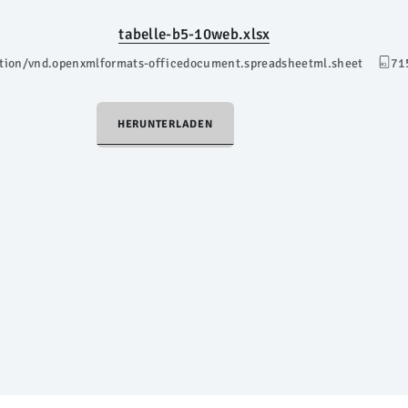
tabelle-b5-10web.xlsx
ation/vnd.openxmlformats-officedocument.spreadsheetml.sheet
71
HERUNTERLADEN