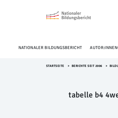
M
e
n
ü
Ü
b
e
r
NATIONALER BILDUNGSBERICHT
AUTOR:INNEN
s
p
r
i
STARTSEITE
>​
BERICHTE SEIT 2006
>​
BILD
n
g
e
n
tabelle b4 4w