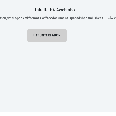
tabelle-b4-4web.xlsx
ation/vnd.openxmlformats-officedocument.spreadsheetml.sheet
43
HERUNTERLADEN