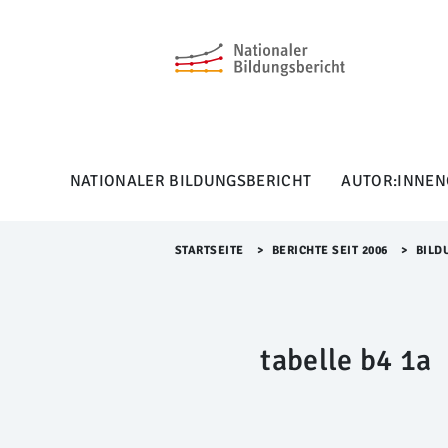
M
e
n
ü
Ü
b
e
r
NATIONALER BILDUNGSBERICHT
AUTOR:INNEN
s
p
r
i
STARTSEITE
>​
BERICHTE SEIT 2006
>​
BILD
n
g
e
n
tabelle b4 1a