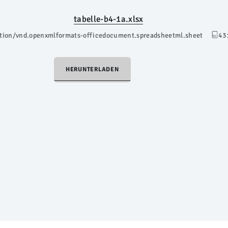
tabelle-b4-1a.xlsx
ation/vnd.openxmlformats-officedocument.spreadsheetml.sheet
43
HERUNTERLADEN