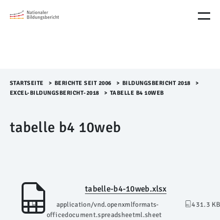
M
e
n
ü
Ü
b
e
r
STARTSEITE
>​
BERICHTE SEIT 2006
>​
BILDUNGSBERICHT 2018
>​
s
EXCEL-BILDUNGSBERICHT-2018
>​
TABELLE B4 10WEB
p
r
tabelle b4 10web
i
n
g
e
n
tabelle-b4-10web.xlsx
application/vnd.openxmlformats-
431.3 KB
officedocument.spreadsheetml.sheet