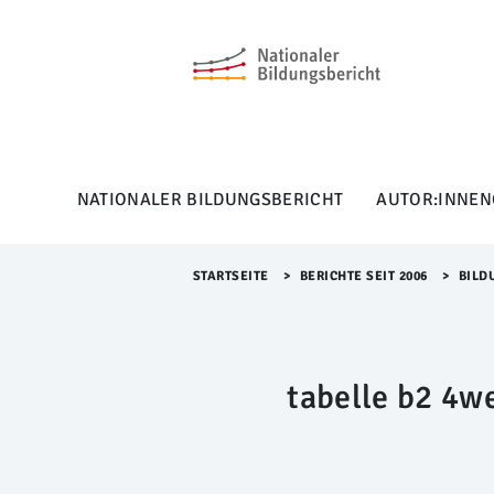
M
e
n
ü
Ü
b
e
r
NATIONALER BILDUNGSBERICHT
AUTOR:INNEN
s
p
r
i
STARTSEITE
>​
BERICHTE SEIT 2006
>​
BILD
n
g
e
n
tabelle b2 4w