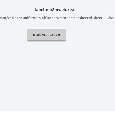
tabelle-b2-4web.xlsx
ation/vnd.openxmlformats-officedocument.spreadsheetml.sheet
51
HERUNTERLADEN